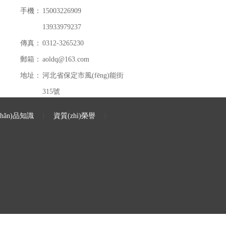
手機：
15003226909
13933979237
傳真：
0312-3265230
郵箱：
aoldq@163.com
地址：
河北省保定市風(fēng)能街
315號
chǎn)品知識
|
資質(zhì)榮譽
|