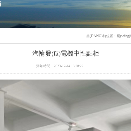
當(DĀNG)前位置：
網(wǎn
汽輪發(fā)電機中性點柜
添加時間：2023-12-14 13:28:22